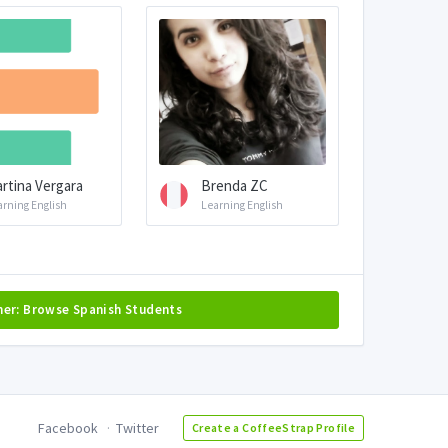
rtina Vergara
Brenda ZC
arning English
Learning English
her: Browse Spanish Students
Facebook
Twitter
Create a CoffeeStrap Profile