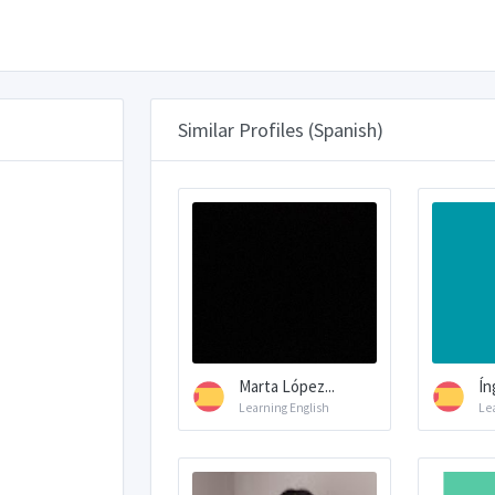
Similar Profiles (Spanish)
Marta López...
Íng
Learning English
Le