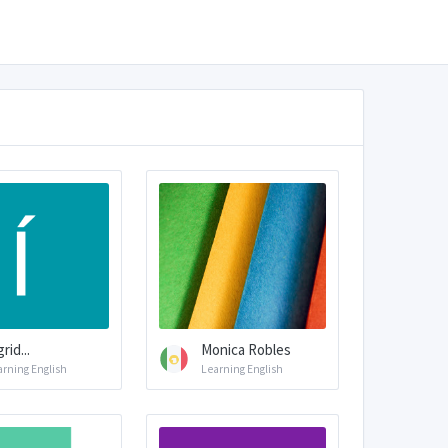
rid...
Monica Robles
arning English
Learning English