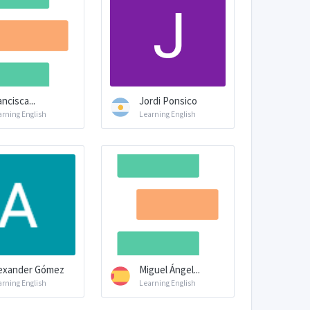
ancisca...
Jordi Ponsico
arning English
Learning English
exander Gómez
Miguel Ángel...
arning English
Learning English