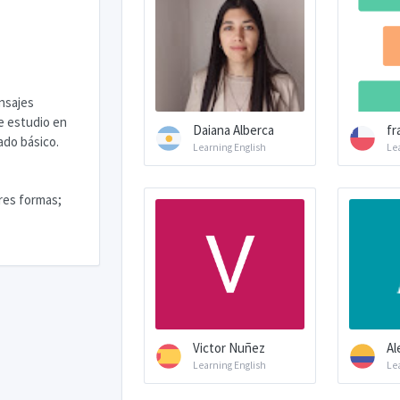
nsajes
e estudio en
Daiana Alberca
fr
ado básico.
Learning English
Le
res formas;
Victor Nuñez
Al
Learning English
Le